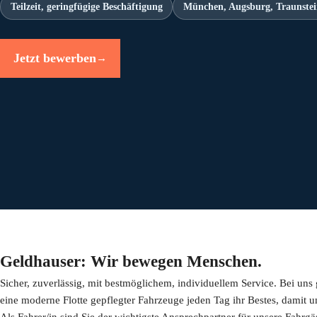
Teilzeit, geringfügige Beschäftigung
München, Augsburg, Traunste
Jetzt bewerben
→
Geldhauser: Wir bewegen Menschen.
Sicher, zuverlässig, mit bestmöglichem, individuellem Service. Bei uns
eine moderne Flotte gepflegter Fahrzeuge jeden Tag ihr Bestes, damit un
Als Fahrer/in sind Sie der wichtigste Ansprechpartner für unsere Fahrgä