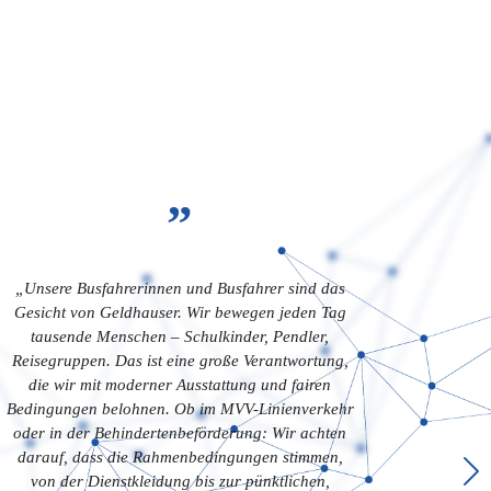
”
„Unsere Busfahrerinnen und Busfahrer sind das
Gesicht von Geldhauser. Wir bewegen jeden Tag
tausende Menschen – Schulkinder, Pendler,
Reisegruppen. Das ist eine große Verantwortung,
die wir mit moderner Ausstattung und fairen
Bedingungen belohnen. Ob im MVV-Linienverkehr
oder in der Behindertenbeförderung: Wir achten
darauf, dass die Rahmenbedingungen stimmen,
von der Dienstkleidung bis zur pünktlichen,