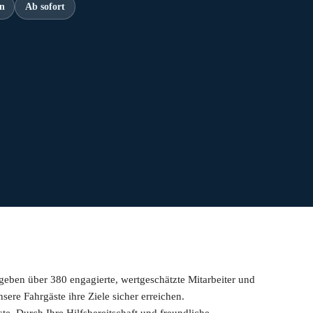
in
Ab sofort
 geben über 380 engagierte, wertgeschätzte Mitarbeiter
und
sere Fahrgäste ihre Ziele sicher
erreichen.
ste. Durch Ihre Hilfsbe
reitschaft und freundliche