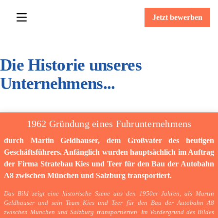
Jetzt bewerben
Die Historie unseres
Unternehmens...
1962 Gründung eines Fuhrunternehmens
durch Martin Geldhauser, dem Großvater des heutigen
Geschäftsführers. Anfänglich wurden hauptsächlich im Auftrag
der Firma Stratebau Kies und Teer für den Bau der Autobahn
A8 zwischen München und Salzburg transportiert.
Das Bild zeigt eine historische Szene aus den 1950er Jahren, als Martin
Geldhauser und sein Team Kies und Teer für den Bau der Autobahn A8
zwischen München und Salzburg transportierten. Im Vordergrund des Bildes